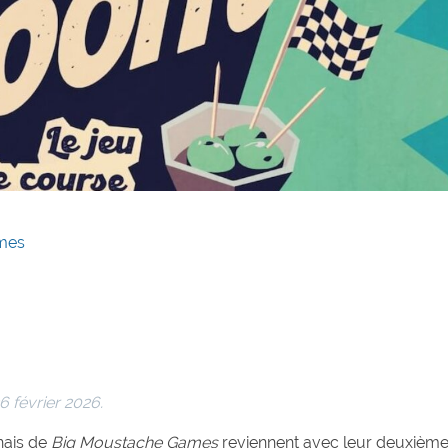
mes
26 février 2026.
nais de
Big Moustache Games
reviennent avec leur deuxièm