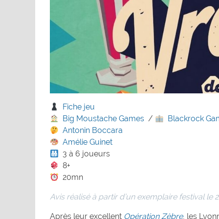
Fiche jeu
Big Moustache Games
/
Blackrock Ga
Antonin Boccara
Amélie Guinet
3 à 6 joueurs
8+
20mn
Avis réalisé à partir d’un exemplaire festival le 
Après leur excellent
Opération Zèbre
, les Lyon