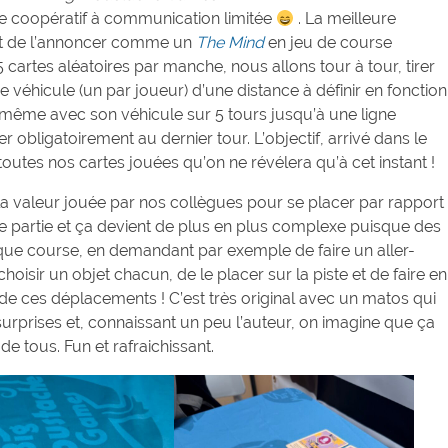
rse coopératif à communication limitée
. La meilleure
t de l’annoncer comme un
The Mind
en jeu de course
5 cartes aléatoires par manche, nous allons tour à tour, tirer
e véhicule (un par joueur) d’une distance à définir en fonction
e même avec son véhicule sur 5 tours jusqu’à une ligne
 obligatoirement au dernier tour. L’objectif, arrivé dans le
toutes nos cartes jouées qu’on ne révélera qu’à cet instant !
r la valeur jouée par nos collègues pour se placer par rapport
ère partie et ça devient de plus en plus complexe puisque des
aque course, en demandant par exemple de faire un aller-
hoisir un objet chacun, de le placer sur la piste et de faire en
n de ces déplacements ! C’est très original avec un matos qui
de surprises et, connaissant un peu l’auteur, on imagine que ça
 de tous. Fun et rafraichissant.