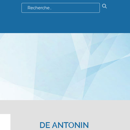
Résultats
de
votre
recherch
:
DE
ANTONIN