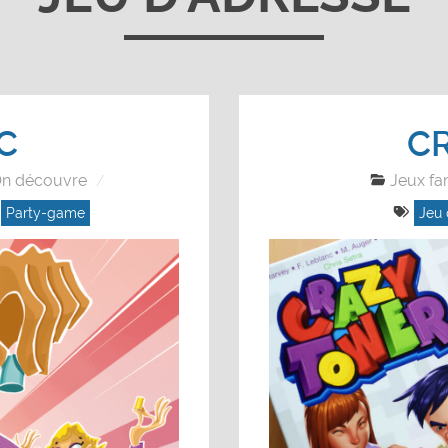
C
C
n découvre
Jeux fa
,
Party-game
Jeu 