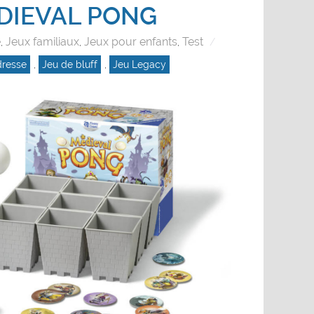
DIEVAL PONG
e
Jeux familiaux
Jeux pour enfants
Test
,
,
,
dresse
,
Jeu de bluff
,
Jeu Legacy