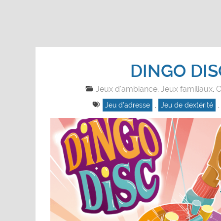
DINGO DIS
Jeux d'ambiance
Jeux familiaux
O
,
,
Jeu d'adresse
,
Jeu de dextérité