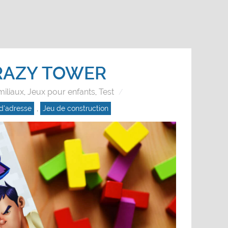
RAZY TOWER
miliaux
Jeux pour enfants
Test
,
,
d'adresse
,
Jeu de construction