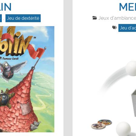
LIN
ME
Jeux d'ambianc
e
,
Jeu de dextérité
Jeu d'a