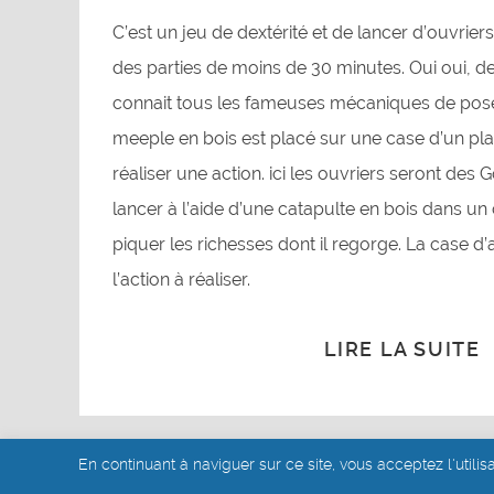
C’est un jeu de dextérité et de lancer d’ouvrier
des parties de moins de 30 minutes. Oui oui, de
connait tous les fameuses mécaniques de pose
meeple en bois est placé sur une case d’un pl
réaliser une action. ici les ouvriers seront des G
lancer à l’aide d’une catapulte en bois dans un 
piquer les richesses dont il regorge. La case d’a
l’action à réaliser.
LIRE LA SUITE
En continuant à naviguer sur ce site, vous acceptez l'utilis
© akoa tujou 2019 - 2026
- Mentions légales