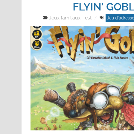
FLYIN’ GOB
Jeux familiaux
Test
,
Jeu d'adress