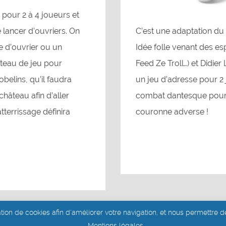
s pour 2 à 4 joueurs et
 lancer d’ouvriers. On
C’est une adaptation du 
 d’ouvrier ou un
Idée folle venant des es
ateau de jeu pour
Feed Ze Troll…) et Didie
obelins, qu’il faudra
un jeu d’adresse pour 2 
château afin d’aller
combat dantesque pour 
tterrissage définira
couronne adverse !
ation de cookies afin d'améliorer votre navigation, et nous permettre de
Site réalisé par Aurélie Dits
Mentions légales