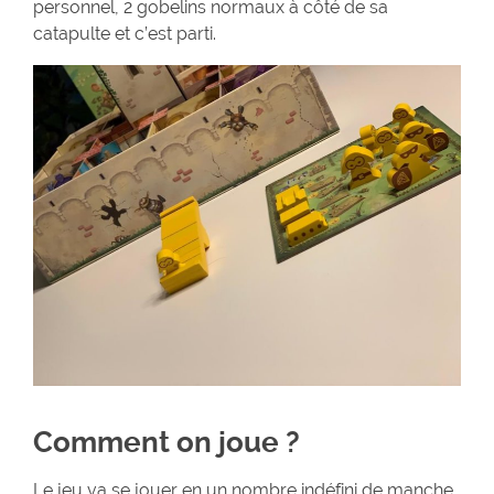
personnel, 2 gobelins normaux à côté de sa
catapulte et c’est parti.
Comment on joue ?
Le jeu va se jouer en un nombre indéfini de manche