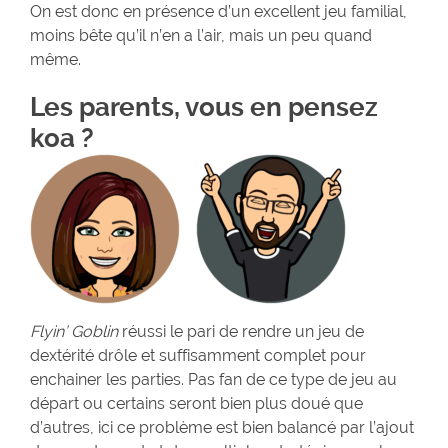
On est donc en présence d’un excellent jeu familial,
moins bête qu’il n’en a l’air, mais un peu quand
même.
Les parents, vous en pensez
koa ?
Flyin’ Goblin
réussi le pari de rendre un jeu de
dextérité drôle et suffisamment complet pour
enchainer les parties. Pas fan de ce type de jeu au
départ ou certains seront bien plus doué que
d’autres, ici ce problème est bien balancé par l’ajout