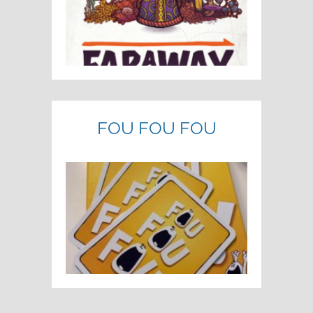
FOU FOU FOU