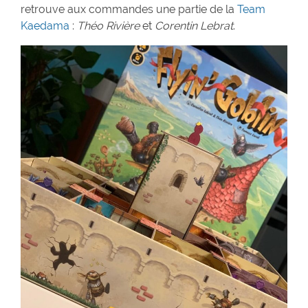
retrouve aux commandes une partie de la
Team
Kaedama
:
Théo Rivière
et
Corentin Lebrat
.