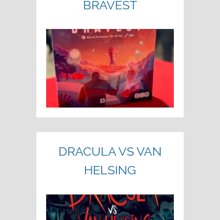
BRAVEST
DRACULA VS VAN
HELSING