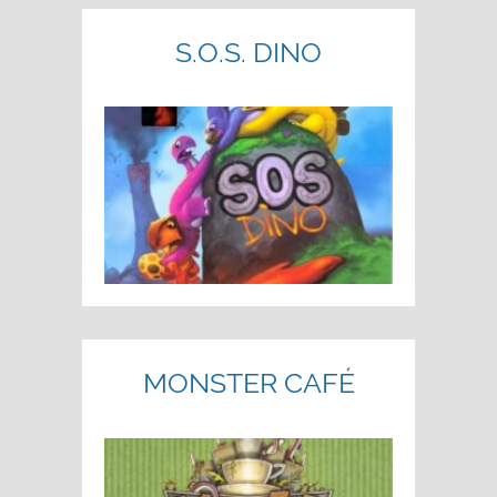
S.O.S. DINO
MONSTER CAFÉ