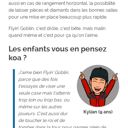
aussi en cas de rangement horizontal, la possibilité
de laisser pièces et diamants dans les bonnes salles
pour une mise en place beaucoup plus rapide.
Flyin’ Goblin, c’est drôle, c’est bête, mais malin
quand même et c’est pour ça qu’on l’aime.
Les enfants vous en pensez
koa ?
J’aime bien
Flyin’ Goblin
,
parce que des fois
t’essayes de viser une
seule case mais t’atterris
trop loin ou trop bas, ou
même sur les autres
Kylian (9 ans)
joueurs. C’est aussi dur
de toucher le roi et de
tomber dans la tour pour gagner plein de