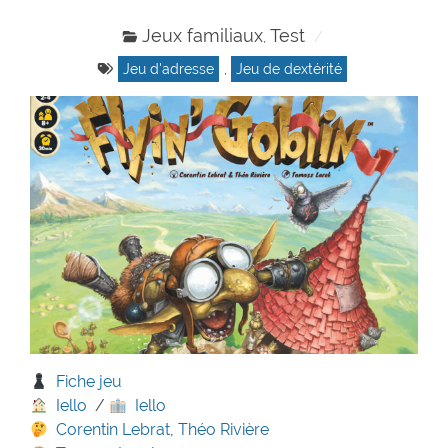
Jeux familiaux
Test
,
Jeu d'adresse
,
Jeu de dextérité
Fiche jeu
Iello
/
Iello
Corentin Lebrat
,
Théo Rivière