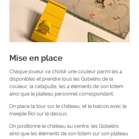
Mise en place
Chaque joueur va choisir une couleur parmi les 4
disponibles et prendre tous les Gobelins de la
couleur, la catapulte, les 4 éléments de son totem
ainsi que le plateau personnel correspondant.
On place la tour sur le château, et le balcon avec le
meeple Roi sur le dessus.
On positionne le château au centre, les Gobelins
ainsi que les éléments de son totem sur son plateau