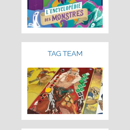
TAG TEAM