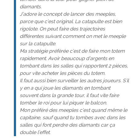
diamants.
J’adore le concept de lancer des meeples,
parce que c’est original. La catapulte est bien
rigolote. On peut faire des trajectoires
différentes suivant comment on met le meeple
sur la catapulte.
Ma stratégie préférée c’est de faire mon totem
rapidement. Avoir beaucoup d’argents en
tombant dans les salles qui rapportent 2 pièces,
pour vite acheter les pièces du totem.
Il faut aussi bien surveiller les autres joueurs. S’il
y en a qui joue les diamants en tombant
souvent dans la grande tour, il faut vite faire
tomber le roi pour lui piquer le balcon.
Mon préféré des meeples c’est quand même le
capitaine, sauf quand tu tombes avec dans les
salles qui font perdre des diamants car ça
double l’effet.