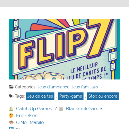
Categories:
Jeux d'ambiance
,
Jeux familiaux
Tags:
Jeu de cartes
,
Party-game
,
Stop ou encore
Catch Up Games
/
Blackrock Games
Eric Olsen
O'Neil Mabile