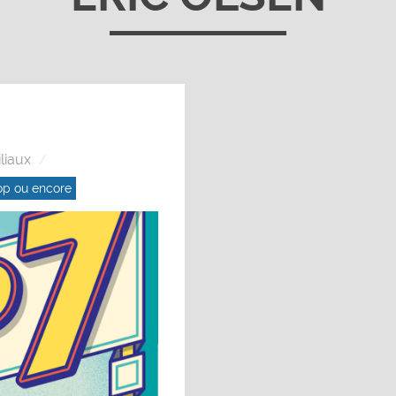
liaux
op ou encore