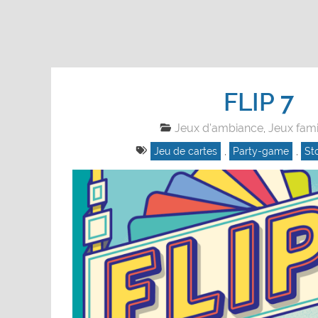
FLIP 7
Jeux d'ambiance
Jeux fami
,
Jeu de cartes
,
Party-game
,
St