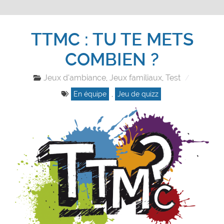
TTMC : TU TE METS
COMBIEN ?
Jeux d'ambiance
Jeux familiaux
Test
,
,
En équipe
,
Jeu de quizz