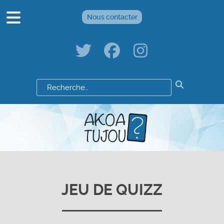
Nous contacter
Résultats
de
votre
recherche
:
JEU DE QUIZZ