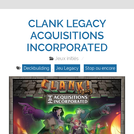
CLANK LEGACY
ACQUISITIONS
INCORPORATED
Jeux initiés
Deckbuilding
,
Jeu Legacy
,
Stop ou encore