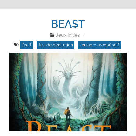
BEAST
Jeux initiés
Draft
,
Jeu de déduction
,
Jeu semi-coopératif