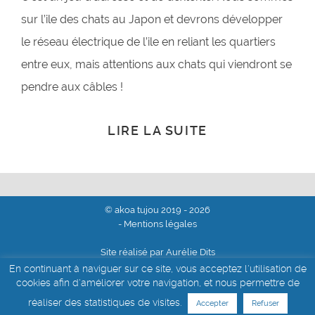
sur l’ile des chats au Japon et devrons développer
le réseau électrique de l’ile en reliant les quartiers
entre eux, mais attentions aux chats qui viendront se
pendre aux câbles !
LIRE LA SUITE
© akoa tujou 2019 - 2026
- Mentions légales
Site réalisé par Aurélie Dits
En continuant à naviguer sur ce site, vous acceptez l'utilisation de
cookies afin d'améliorer votre navigation, et nous permettre de
réaliser des statistiques de visites.
Accepter
Refuser