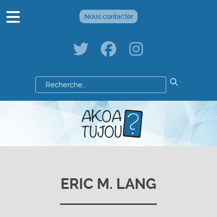
Nous contacter
Résultats
de
votre
recherche
:
ERIC M. LANG