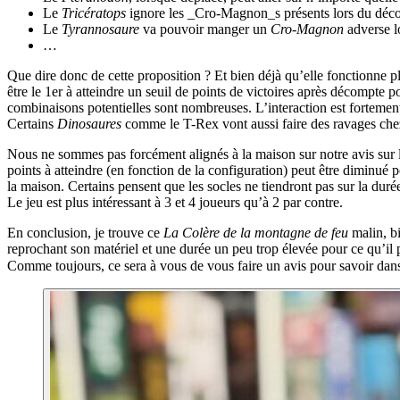
Le
Tricératops
ignore les _Cro-Magnon_s présents lors du déco
Le
Tyrannosaure
va pouvoir manger un
Cro-Magnon
adverse l
…
Que dire donc de cette proposition ? Et bien déjà qu’elle fonctionne p
être le 1er à atteindre un seuil de points de victoires après décompte p
combinaisons potentielles sont nombreuses. L’interaction est fortement 
Certains
Dinosaures
comme le T-Rex vont aussi faire des ravages che
Nous ne sommes pas forcément alignés à la maison sur notre avis sur le
points à atteindre (en fonction de la configuration) peut être diminué p
la maison. Certains pensent que les socles ne tiendront pas sur la durée 
Le jeu est plus intéressant à 3 et 4 joueurs qu’à 2 par contre.
En conclusion, je trouve ce
La Colère de la montagne de feu
malin, bi
reprochant son matériel et une durée un peu trop élevée pour ce qu’il 
Comme toujours, ce sera à vous de vous faire un avis pour savoir dan