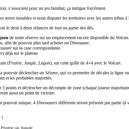
tion, s’associent pour un jeu familial, ça intrigue forcément.
des terres instables et nous disputer les territoires avec les autres trib
voir le droit à deux relances de tout ou partie des dés.
gnon
de notre réserve sur un emplacement encore disponible du
Volcan
au, afin de pouvoir plus tard acheter un
Dinosaure
.
osaure
sur la case correspondante.
re
) déjà sur le plateau
ain (
Prairie
,
Jungle
,
Lagon
), sur cette grille de 4×4 avec le
Volcan
.
il va pouvoir déclencher un
Séisme
, qui va permettre de décaler la ligne o
rain et les probables majorités.
ner 3 points et déclencher un décompte de zone (chaque joueur majoritai
ont aussi un point de victoire.
un pouvoir unique. 4
Dinosaures
différents seront présents par partie (à
 !
e
Prairie
ou
Jungle
.