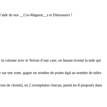
us à l’aide de nos __Cro-Magnon__s et
Dinosaures
!
.
u la colonne avec le
Volcan
d’une case, en faisant revenir la tuile qui
re sur une zone, gagne un nombre de points égal au nombre de tuiles
 vous de choisir), en 2 exemplaires chacun, parmi les 8 proposés dans