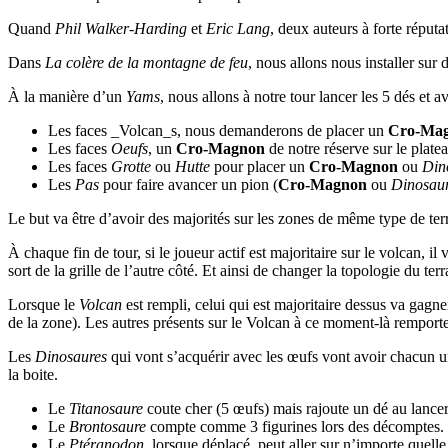
Quand
Phil Walker-Harding
et
Eric Lang
, deux auteurs à forte réputa
Dans
La colère de la montagne de feu
, nous allons nous installer sur 
À la manière d’un
Yams
, nous allons à notre tour lancer les 5 dés et a
Les faces _Volcan_s, nous demanderons de placer un
Cro-Ma
Les faces
Oeufs
, un
Cro-Magnon
de notre réserve sur le plate
Les faces
Grotte
ou
Hutte
pour placer un
Cro-Magnon
ou
Din
Les
Pas
pour faire avancer un pion (
Cro-Magnon
ou
Dinosau
Le but va être d’avoir des majorités sur les zones de même type de terr
À chaque fin de tour, si le joueur actif est majoritaire sur le volcan, 
sort de la grille de l’autre côté. Et ainsi de changer la topologie du ter
Lorsque le
Volcan
est rempli, celui qui est majoritaire dessus va gag
de la zone). Les autres présents sur le Volcan à ce moment-là remporter
Les
Dinosaures
qui vont s’acquérir avec les œufs vont avoir chacun 
la boite.
Le
Titanosaure
coute cher (5 œufs) mais rajoute un dé au lancer
Le
Brontosaure
compte comme 3 figurines lors des décomptes.
Le
Ptéranodon
, lorsque déplacé, peut aller sur n’importe quell