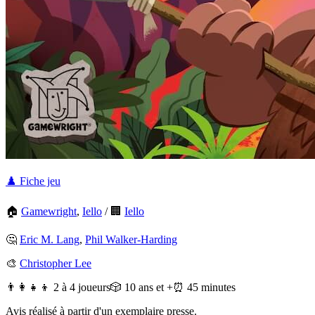
♟️ Fiche jeu
🏠
Gamewright
,
Iello
/
🏢
Iello
🤔
Eric M. Lang
,
Phil Walker-Harding
🎨
Christopher Lee
👨‍👩‍👧‍👦 2 à 4 joueurs
🎲 10 ans et +
⏰ 45 minutes
Avis réalisé à partir d'un exemplaire presse.