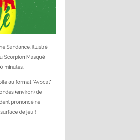
e Sandance, illustré
 du Scorpion Masqué
30 minutes.
ite au format “Avocat”
condes (environ) de
édent prononcé ne
surface de jeu !