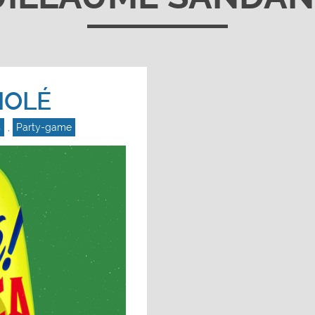
MOLÉ
s
,
Party-game