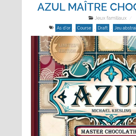
AZUL MAÎTRE CHO
Jeux familiaux
As d'or
,
Course
,
Draft
,
Jeu abstrai