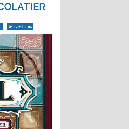
COLATIER
t
,
Jeu de tuiles