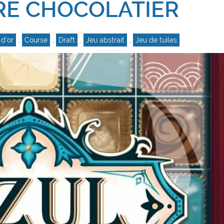
RE CHOCOLATIER
 d'or
,
Course
,
Draft
,
Jeu abstrait
,
Jeu de tuiles