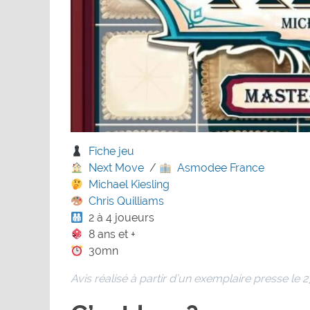
Fiche jeu
Next Move
/
Asmodee France
Michael Kiesling
Chris Quilliams
2 à 4 joueurs
8 ans et +
30mn
Avis réalisé à partir d’un exemplaire presse le 