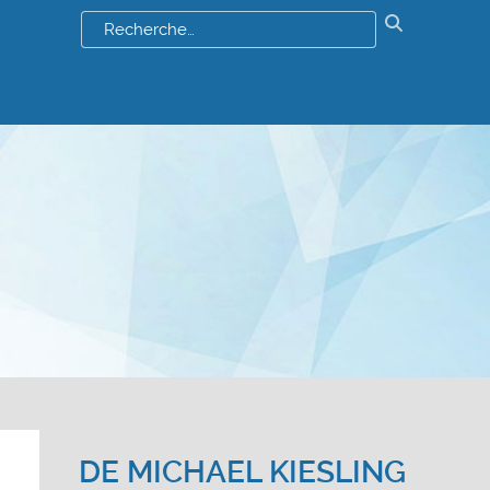
Résultats
de
votre
recherch
:
DE
MICHAEL KIESLING