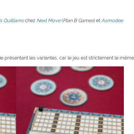
s Quilliams
chez
Next Move
(
Plan B Games
) et
Asmodee
tie présentant les variantes, car le jeu est strictement le même