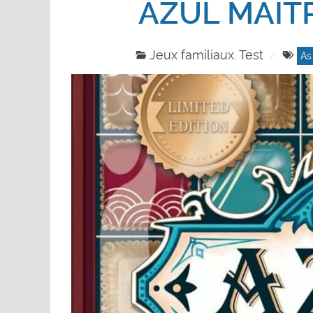
AZUL MAÎT
Jeux familiaux
Test
,
As