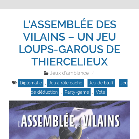
L’ASSEMBLÉE DES
VILAINS – UN JEU
LOUPS-GAROUS DE
THIERCELIEUX
Jeux d'ambiance
Diplomatie
,
Jeu à rôle caché
,
Jeu de bluff
,
Jeu
de déduction
,
Party-game
,
Vote