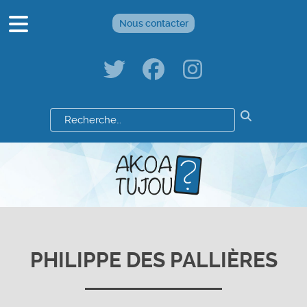
Nous contacter
Résultats
de
votre
recherche
:
PHILIPPE DES PALLIÈRES