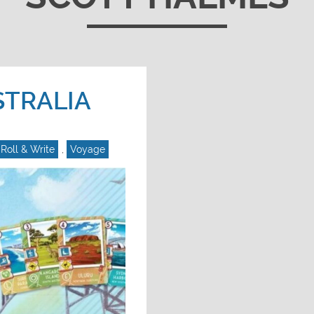
TRALIA
Roll & Write
,
Voyage