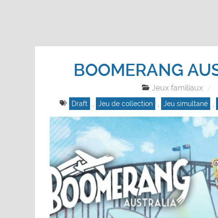
BOOMERANG AUS
Jeux familiaux
Draft
,
Jeu de collection
,
Jeu simultané
,