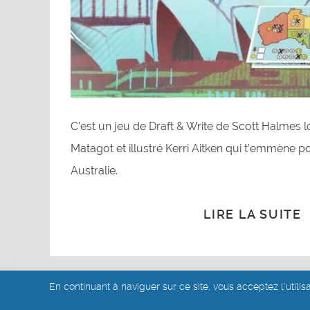
C’est un jeu de Draft & Write de Scott Halmes 
Matagot et illustré Kerri Aitken qui t’emmène p
Australie.
LIRE LA SUITE
En continuant à naviguer sur ce site, vous acceptez l'utilis
© akoa tujou 2019 - 2026
- Mentions légales