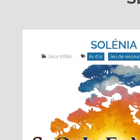
SOLÉNIA
Jeux initiés
As d'or
,
Jeu de ressou