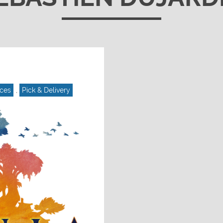
rces
,
Pick & Delivery