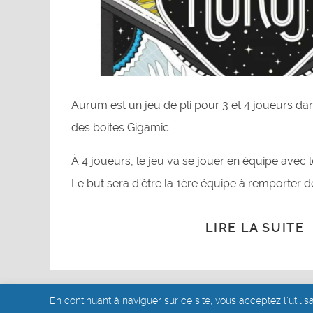
Aurum est un jeu de pli pour 3 et 4 joueurs d
des boites Gigamic.
À 4 joueurs, le jeu va se jouer en équipe avec 
Le but sera d’être la 1ère équipe à remporter d
LIRE LA SUITE
En continuant à naviguer sur ce site, vous acceptez l'utilis
© akoa tujou 2019 - 2026
- Mentions légales