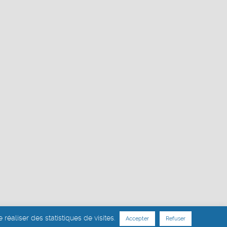
 réaliser des statistiques de visites.
Accepter
Refuser