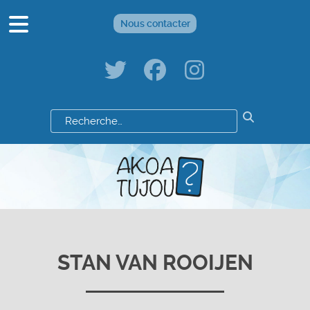
Nous contacter
Résultats
de
votre
recherche
:
STAN VAN ROOIJEN