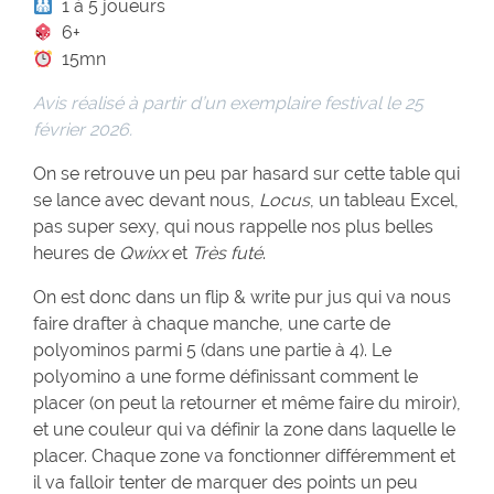
1 à 5 joueurs
6+
15mn
Avis réalisé à partir d’un exemplaire festival le 25
février 2026.
On se retrouve un peu par hasard sur cette table qui
se lance avec devant nous,
Locus
, un tableau Excel,
pas super sexy, qui nous rappelle nos plus belles
heures de
Qwixx
et
Très futé
.
On est donc dans un flip & write pur jus qui va nous
faire drafter à chaque manche, une carte de
polyominos parmi 5 (dans une partie à 4). Le
polyomino a une forme définissant comment le
placer (on peut la retourner et même faire du miroir),
et une couleur qui va définir la zone dans laquelle le
placer. Chaque zone va fonctionner différemment et
il va falloir tenter de marquer des points un peu