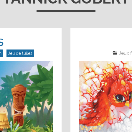
S
Jeux f
n
,
Jeu de tuiles