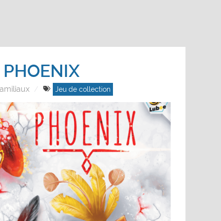
PHOENIX
amiliaux
Jeu de collection