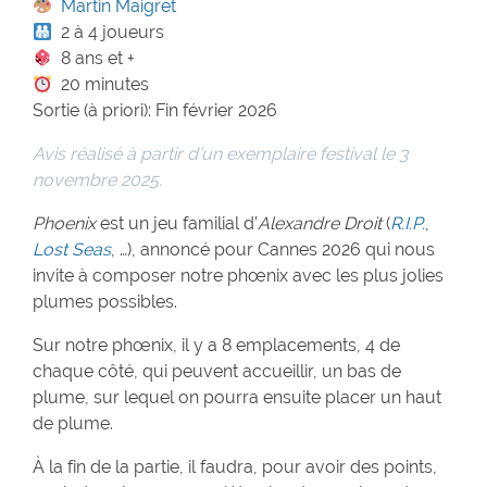
Martin Maigret
2 à 4 joueurs
8 ans et +
20 minutes
Sortie (à priori): Fin février 2026
Avis réalisé à partir d’un exemplaire festival le 3
novembre 2025.
Phoenix
est un jeu familial d’
Alexandre Droit
(
R.I.P.
,
Lost Seas
, …), annoncé pour Cannes 2026 qui nous
invite à composer notre phœnix avec les plus jolies
plumes possibles.
Sur notre phœnix, il y a 8 emplacements, 4 de
chaque côté, qui peuvent accueillir, un bas de
plume, sur lequel on pourra ensuite placer un haut
de plume.
À la fin de la partie, il faudra, pour avoir des points,