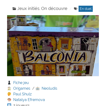
Jeux initiés
On découvre
,
En duel
Fiche jeu
Origames
/
Neoludis
Paul Shulz
Natalya Efremova
2 joueurs