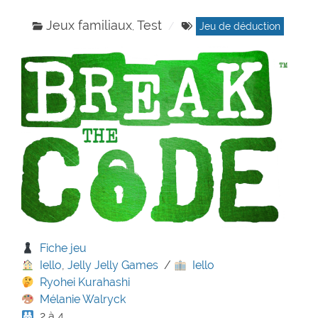
Jeux familiaux
Test
,
Jeu de déduction
Fiche jeu
Iello
,
Jelly Jelly Games
/
Iello
Ryohei Kurahashi
Mélanie Walryck
2 à 4