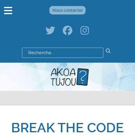
Nous contacter
Résultats
de
votre
recherche
:
BREAK THE CODE