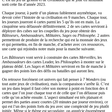
sorti cette fin d’année 2023.
Chaque joueur, à partir d’un plateau faiblement asymétrique, va
devoir créer l’histoire de sa civilisation en 9 manches. Chaque tour,
les joueurs joueront 4 cartes parmi les 5 qu’ils ont en main. La
cinquième sera défaussée définitivement. 2 de ses cartes serviront à
déployer des cubes sur les coupelles du jeu pour obtenir des
Bâtisseurs
,
Ambassadeurs
,
Militaires
,
Sages
ou
Philosophe
. 2 autres
permettront de produire de la recherche qui est la monnaie des jeux
et qui permettra, en fin de manche, d’acheter avec ces ressources,
une carte qui rejoindra notre main pour la manche suivante.
Les
Bâtisseurs
vont servir à construire des cartes
Merveilles
, les
Ambassadeurs
des cartes Leader, les
Philosophes
à monter sur le
plateau dédié. Les
Sages
et
Militaires
serviront en fin de manche à
gagner des points lors des défis ou batailles qui auront lieu.
On retrouve forcément cet univers qui fait penser à
7 Wonders
(ou
tout autre jeux de civilisation), mais la comparaison s’arrête là. C’est
un jeu dans lequel il faut créer son moteur à point en fonction des 4
cartes que l’on joue chaque tour et de celle que l’on défausse puis
celle qu’on achète ensuite. L’aspect simultané est très plaisant et
permet des parties assez courtes (20 minutes par joueur environ), ce
qui est l’un des points forts du jeu avec une complexité de jeu plutôt
initiée. Même si le thème est secondaire, on apprécie énormément