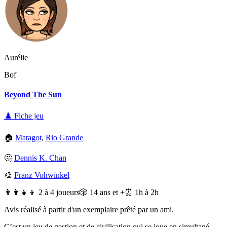
Aurélie
Bof
Beyond The Sun
♟️ Fiche jeu
🏠
Matagot
,
Rio Grande
🤔
Dennis K. Chan
🎨
Franz Vohwinkel
👨‍👩‍👧‍👦 2 à 4 joueurs
🎲 14 ans et +
⏰ 1h à 2h
Avis réalisé à partir d'un exemplaire prêté par un ami.
C’est un jeu de gestion et de civilisation qui se joue en simultané