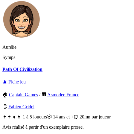
Aurélie
Sympa
Path Of Civilization
♟️ Fiche jeu
🏠
Captain Games
/
🏢
Asmodee France
🤔
Fabien Gridel
👨‍👩‍👧‍👦 1 à 5 joueurs
🎲 14 ans et +
⏰ 20mn par joueur
Avis réalisé à partir d'un exemplaire presse.