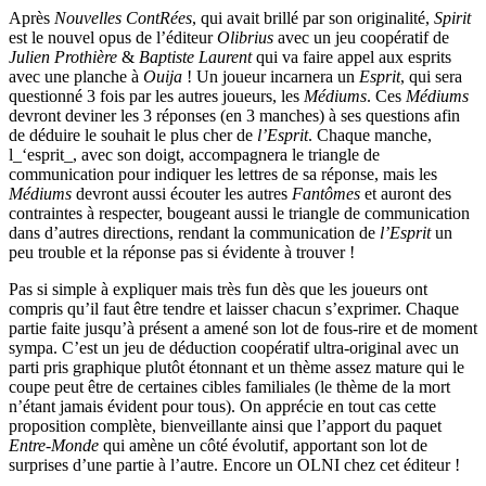
Après
Nouvelles ContRées
, qui avait brillé par son originalité,
Spirit
est le nouvel opus de l’éditeur
Olibrius
avec un jeu coopératif de
Julien Prothière
&
Baptiste Laurent
qui va faire appel aux esprits
avec une planche à
Ouija
! Un joueur incarnera un
Esprit
, qui sera
questionné 3 fois par les autres joueurs, les
Médiums
. Ces
Médiums
devront deviner les 3 réponses (en 3 manches) à ses questions afin
de déduire le souhait le plus cher de
l’Esprit
. Chaque manche,
l_‘esprit_, avec son doigt, accompagnera le triangle de
communication pour indiquer les lettres de sa réponse, mais les
Médiums
devront aussi écouter les autres
Fantômes
et auront des
contraintes à respecter, bougeant aussi le triangle de communication
dans d’autres directions, rendant la communication de
l’Esprit
un
peu trouble et la réponse pas si évidente à trouver !
Pas si simple à expliquer mais très fun dès que les joueurs ont
compris qu’il faut être tendre et laisser chacun s’exprimer. Chaque
partie faite jusqu’à présent a amené son lot de fous-rire et de moment
sympa. C’est un jeu de déduction coopératif ultra-original avec un
parti pris graphique plutôt étonnant et un thème assez mature qui le
coupe peut être de certaines cibles familiales (le thème de la mort
n’étant jamais évident pour tous). On apprécie en tout cas cette
proposition complète, bienveillante ainsi que l’apport du paquet
Entre-Monde
qui amène un côté évolutif, apportant son lot de
surprises d’une partie à l’autre. Encore un OLNI chez cet éditeur !