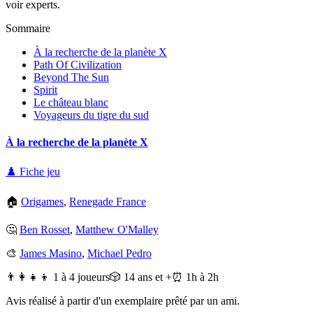
voir experts.
Sommaire
À la recherche de la planète X
Path Of Civilization
Beyond The Sun
Spirit
Le château blanc
Voyageurs du tigre du sud
À la recherche de la planète X
♟️ Fiche jeu
🏠
Origames
,
Renegade France
🤔
Ben Rosset
,
Matthew O'Malley
🎨
James Masino
,
Michael Pedro
👨‍👩‍👧‍👦 1 à 4 joueurs
🎲 14 ans et +
⏰ 1h à 2h
Avis réalisé à partir d'un exemplaire prêté par un ami.