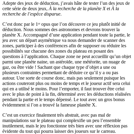
Adepte des jeux de déduction, j’avais hâte de tester l’un des jeux de
cette série de deux jeux,
À la recherche de la planète X
et
À la
recherche de l’espèce disparue
.
C’est donc par le 1ᵉʳ opus que l’on découvre ce jeu plutôt initié de
déduction. Nous sommes des astronomes et devrons trouver la
planète X. Accompagné d’une application pendant toute la partie, le
jeu avec un départ asymétrique va nous demander de scanner des
zones, participer à des conférences afin de supposer ou réduire les
possibilités sur chacune des zones du plateau en posant des
questions à l’application. Chaque zone ne peut accueillir qu’un objet
parmi une planète naine, un astéroïde, une météorite, un nuage de
gaz, ou être vide ! Sachant que chaque type d’objet a une ou
plusieurs contraintes permettant de déduire ce qu’il y a ou pas
autour. Une sorte de course donc, mais pas seulement puisque les
actions couteront plus ou moins de temps et le joueur actif sera celui
qui en a utilisé le moins. Pour l’emporter, il faut trouver être celui
avec le plus de point à la fin, déterminé avec les déductions réalisées
pendant la partie et le temps dépensé. Le tout avec un gros bonus
évidemment si l’on a trouvé la fameuse planète X.
C’est un exercice finalement très abstrait, avec pas mal de
manipulations sur le plateau qui complexifie un peu l’ensemble
inutilement, mais le jeu fonctionne très bien avec une réflexion pas
évidente du tout qui pourra laisser des joueurs sur le carreau.