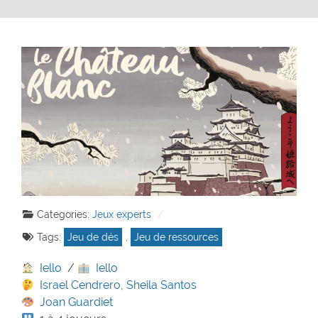
Categories:
Jeux experts
Tags:
Jeu de dés
,
Jeu de ressources
Iello
/
Iello
Israel Cendrero
,
Sheila Santos
Joan Guardiet