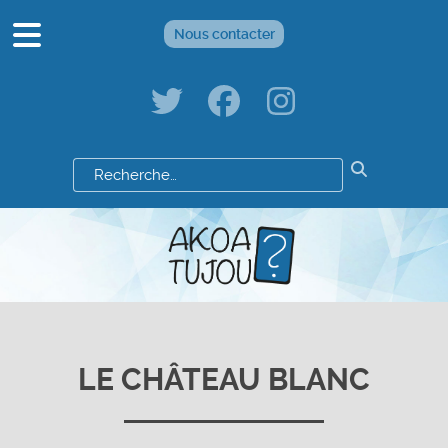
Nous contacter
Résultats
de
votre
recherche
:
LE CHÂTEAU BLANC