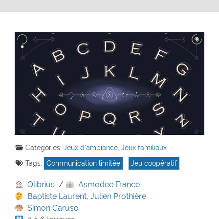
Categories:
Jeux d'ambiance
,
Jeux familiaux
Tags:
Communication limitée
,
Jeu coopératif
Olibrius
/
Asmodee France
Baptiste Laurent
,
Julien Prothière
Simon Caruso