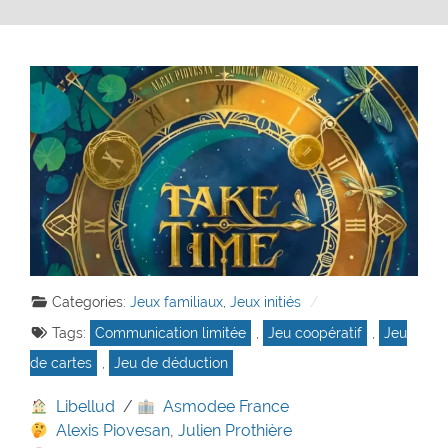
Categories:
Jeux familiaux
,
Jeux initiés
Tags:
Communication limitée
,
Jeu coopératif
,
Jeu
de cartes
,
Jeu de déduction
Libellud
/
Asmodee France
Alexis Piovesan
,
Julien Prothière