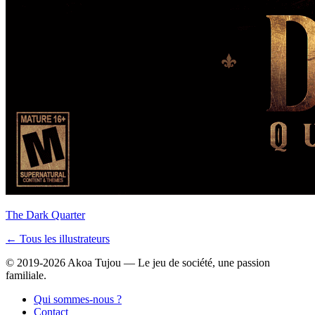
The Dark Quarter
← Tous les illustrateurs
© 2019-2026 Akoa Tujou — Le jeu de société, une passion
familiale.
Qui sommes-nous ?
Contact