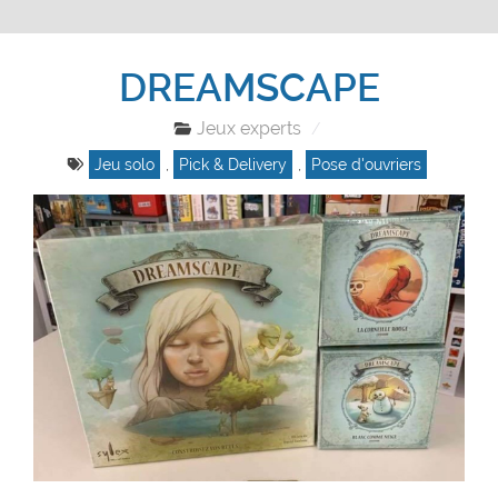
DREAMSCAPE
Jeux experts
Jeu solo
,
Pick & Delivery
,
Pose d'ouvriers