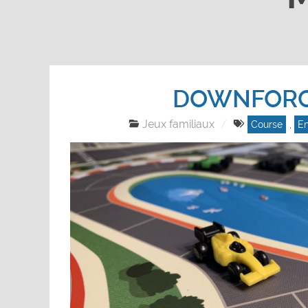
DOWNFOR
Jeux familiaux
Course
,
En