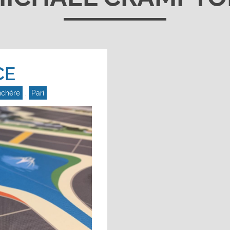
CE
chère
,
Pari