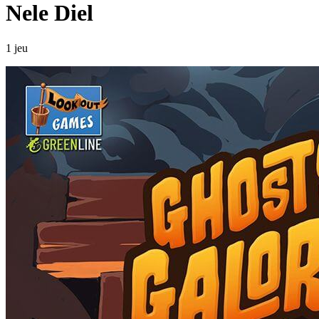
Nele Diel
1 jeu