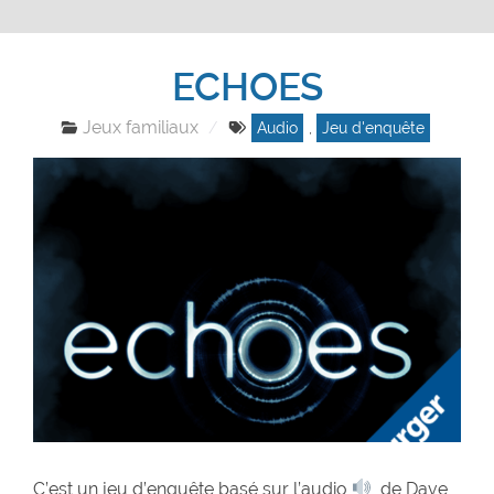
ECHOES
Jeux familiaux
Audio
,
Jeu d'enquête
C’est un jeu d’enquête basé sur l’audio
de Dave