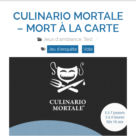
CULINARIO MORTALE
– MORT À LA CARTE
Jeux d'ambiance
Test
,
Jeu d'enquête
,
Vote