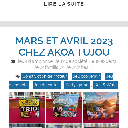
LIRE LA SUITE
MARS ET AVRIL 2023
CHEZ AKOA TUJOU
Jeux d'ambiance
Jeux de société
Jeux experts
,
,
,
Jeux familiaux
Jeux initiés
,
Construction de moteur
,
Jeu coopératif
,
Jeu
d'enquête
,
Jeu de cartes
,
Party-game
,
Roll & Write