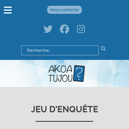
Nous contacter
Résultats
de
votre
recherche
:
JEU D’ENQUÊTE