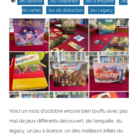
Jeu abstrait
,
Jeu coopératif
,
Jeu d'enquête
,
Jeu
de cartes
,
Jeu de déduction
,
Jeu Legacy
Voici un mois d’octobre encore bien touffu avec pas
mal de jeux différents découvert, de l’enquête, du
légacy, un jeu à licence, un des meilleurs initiés du