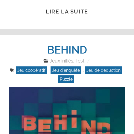
LIRE LA SUITE
BEHIND
Jeux initiés
Test
,
Jeu coopératif
,
Jeu d'enquête
,
Jeu de déduction
,
Puzzle