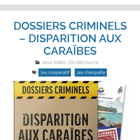
DOSSIERS CRIMINELS
– DISPARITION AUX
CARAÏBES
Jeux initiés
On découvre
,
Jeu coopératif
,
Jeu d'enquête