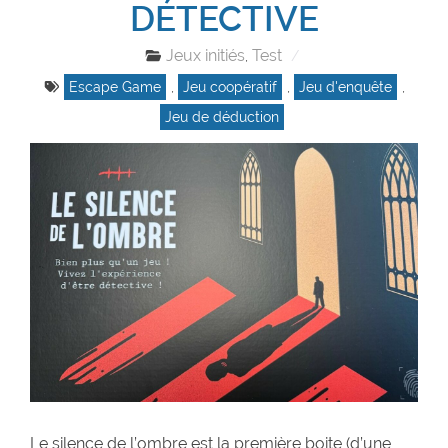
DÉTECTIVE
Jeux initiés
Test
,
Escape Game
,
Jeu coopératif
,
Jeu d'enquête
,
Jeu de déduction
Le silence de l’ombre est la première boite (d’une