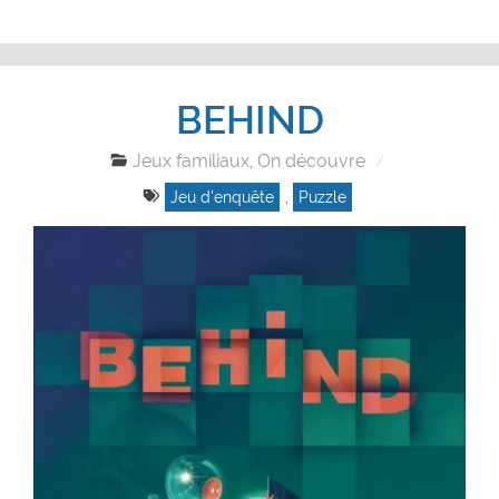
BEHIND
Jeux familiaux
On découvre
,
Jeu d'enquête
,
Puzzle