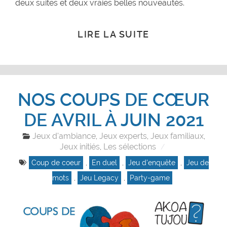
deux suites et deux vraies belles nouveautés.
LIRE LA SUITE
NOS COUPS DE CŒUR
DE AVRIL À JUIN 2021
Jeux d'ambiance
Jeux experts
Jeux familiaux
,
,
,
Jeux initiés
Les sélections
,
Coup de coeur
,
En duel
,
Jeu d'enquête
,
Jeu de
mots
,
Jeu Legacy
,
Party-game