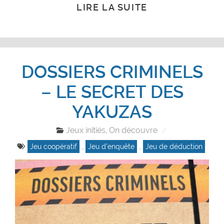
LIRE LA SUITE
DOSSIERS CRIMINELS
– LE SECRET DES
YAKUZAS
Jeux initiés
On découvre
,
Jeu coopératif
,
Jeu d'enquête
,
Jeu de déduction