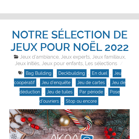
NOTRE SÉLECTION DE
JEUX POUR NOËL 2022
Jeux d'ambiance
Jeux experts
Jeux familiaux
,
,
,
Jeux initiés
Jeux pour enfants
Les sélections
,
,
Bag Building
,
Deckbuilding
,
En duel
,
Jeu
coopératif
,
Jeu d'enquête
,
Jeu de cartes
,
Jeu de
déduction
,
Jeu de tuiles
,
Par période
,
Pose
d'ouvriers
,
Stop ou encore