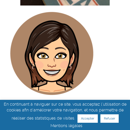
Aurélie (sympa)
En continuant à naviguer sur ce site, vous acceptez l'utilisation de
cookies afin d'améliorer votre navigation, et nous permettre de
réaliser des statistiques de visites.
Accepter
Refuser
Mentions légales