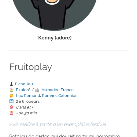
Kenny (adore)
Fruitoplay
Fiche Jeu
Explor8
/
Asmodee France
Luc Rémond
,
Romaric Galonnier
2 à 6 joueurs
8 ans et +
- de 30 min
Avis réalisé à partir d’un exemplaire festival
Petit jeu de cartes qui devrait sortir mi-novembre