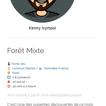
Kenny (sympa)
Forêt Mixte
Fiche Jeu
Lookout Games
/
Asmodee France
Kosh
2 à 5 joueurs
10 ans et +
30 min à 1 heure
Avis réalisé à partir d’un exemplaire presse
C’est l’une des superbes découvertes de ce mois,