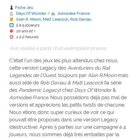
Fiche Jeu
Days Of Wonder
/
Asmodee France
Alan R. Moon
,
Matt Leacock
,
Rob Daviau
2 à 5 joueurs
10 ans et +
1 à 2 heures
Avis réalisé à partir d’un exemplaire presse
C’était l’un des jeux les plus attendus chez nous,
cette version Legacy des
Aventuriers du Rail
Légendes de l’Ouest
, toujours par
Alan R.Moon
mais
aussi aidé de
Rob Daviau & Matt Leacock
(la série
des
Pandemic Legacy
) chez
Days Of Wonder
&
Asmodee France
. Nous possédons déjà pas mal de
versions et apprécions les petits twists de chacune.
Nous étions donc super curieux de voir ce qui
pouvait être proposés dans une version Legacy
(destructive). Après 5 parties sur une campagne à 4
joueurs, nous sommes déjà très emballés par la