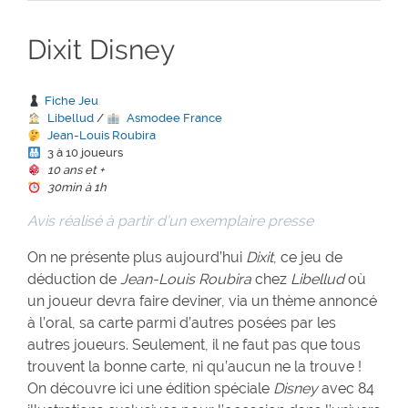
Dixit Disney
Fiche Jeu
Libellud
/
Asmodee France
Jean-Louis Roubira
3 à 10 joueurs
10 ans et +
30min à 1h
Avis réalisé à partir d’un exemplaire presse
On ne présente plus aujourd’hui
Dixit
, ce jeu de
déduction de
Jean-Louis Roubira
chez
Libellud
où
un joueur devra faire deviner, via un thème annoncé
à l’oral, sa carte parmi d’autres posées par les
autres joueurs. Seulement, il ne faut pas que tous
trouvent la bonne carte, ni qu’aucun ne la trouve !
On découvre ici une édition spéciale
Disney
avec 84