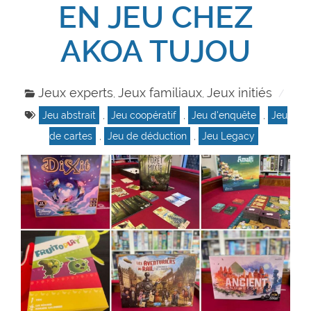
EN JEU CHEZ
AKOA TUJOU
Jeux experts
Jeux familiaux
Jeux initiés
,
,
Jeu abstrait
,
Jeu coopératif
,
Jeu d'enquête
,
Jeu
de cartes
,
Jeu de déduction
,
Jeu Legacy