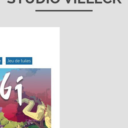
é
,
Jeu de tuiles