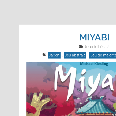
MIYABI
Jeux initiés
Japon
,
Jeu abstrait
,
Jeu de majorit