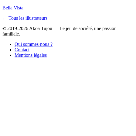
Bella Vista
← Tous les illustrateurs
© 2019-2026 Akoa Tujou — Le jeu de société, une passion
familiale.
Qui sommes-nous ?
Contact
Mentions légales