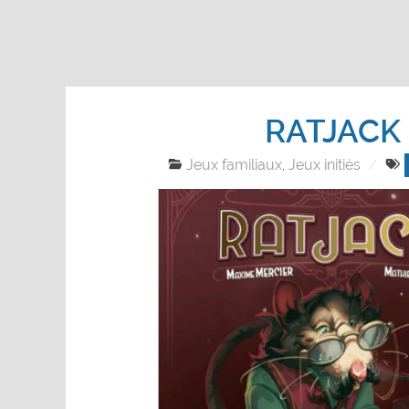
RATJACK
Jeux familiaux
Jeux initiés
,