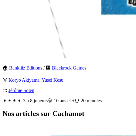
🏠
Bankiiiz Editions
/
🏢
Blackrock Games
🤔
Koryo Akiyama
,
Yusei Kesu
🎨
Jérôme Soleil
👨‍👩‍👧‍👦 3 à 8 joueurs
🎲 10 ans et +
⏰ 20 minutes
Nos articles sur Cachamot