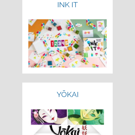
INK IT
YŌKAI