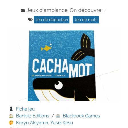
Jeux d'ambiance
On découvre
,
Jeu de déduction
,
Jeu de mots
Fiche jeu
Bankiiiz Editions
/
Blackrock Games
Koryo Akiyama
,
Yusei Kesu