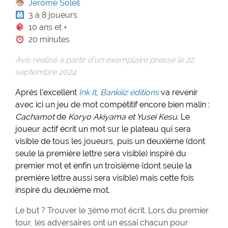
Jérôme Soleil
3 à 8 joueurs
10 ans et +
20 minutes
Avis réalisé à partir d’un exemplaire presse le 22
septembre 2024.
Après l’excellent
Ink It
,
Bankiiiz éditions
va revenir
avec ici un jeu de mot compétitif encore bien malin :
Cachamot
de
Koryo Akiyama et Yusei Kesu
. Le
joueur actif écrit un mot sur le plateau qui sera
visible de tous les joueurs, puis un deuxième (dont
seule la première lettre sera visible) inspiré du
premier mot et enfin un troisième (dont seule la
première lettre aussi sera visible) mais cette fois
inspiré du deuxième mot.
Le but ? Trouver le 3ème mot écrit. Lors du premier
tour, les adversaires ont un essai chacun pour