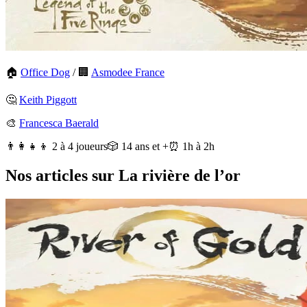
🏠
Office Dog
/
🏢
Asmodee France
🤔
Keith Piggott
🎨
Francesca Baerald
👨‍👩‍👧‍👦 2 à 4 joueurs
🎲 14 ans et +
⏰ 1h à 2h
Nos articles sur La rivière de l’or