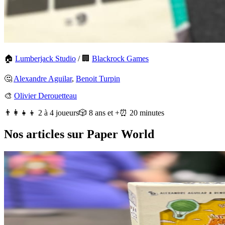
🏠
Lumberjack Studio
/
🏢
Blackrock Games
🤔
Alexandre Aguilar
,
Benoit Turpin
🎨
Olivier Derouetteau
👨‍👩‍👧‍👦 2 à 4 joueurs
🎲 8 ans et +
⏰ 20 minutes
Nos articles sur Paper World