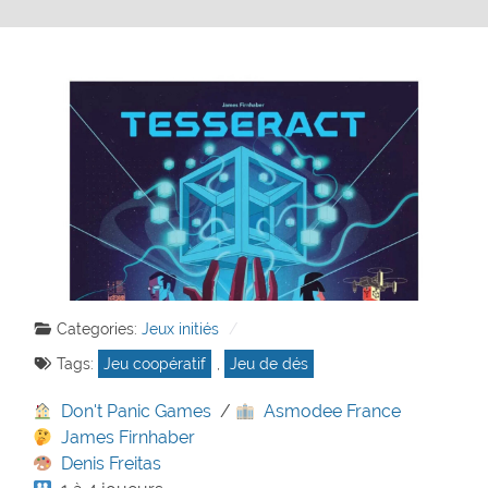
Categories:
Jeux initiés
Tags:
Jeu coopératif
,
Jeu de dés
Don't Panic Games
/
Asmodee France
James Firnhaber
Denis Freitas