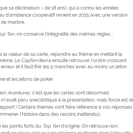
 que sa déclinaison – de 18 ans), qui a connu les années
eu d’ambiance coopératif revient en 2025 avec une version
u de marbre.
op Ten
, on conserve l’intégralité des mêmes règles :
.
de la valeur de sa carte, répondre au thème en mettant la
e même. Le
CapTen
devra ensuite retrouver l’ordre croissant
rreur et il faut finir les 5 manches avec au moins un jeton
ne et les jetons de poker.
sion
Aventures
, c’est que les cartes sont désormais
 m’avait paru anecdotique à la présentation, mais force est d
pport ! Certains thèmes vont faire référence à vos réponses
 emmener l’histoire dans des recoins inattendus.
 les points forts du
Top Ten
d’origine. On retrouve non