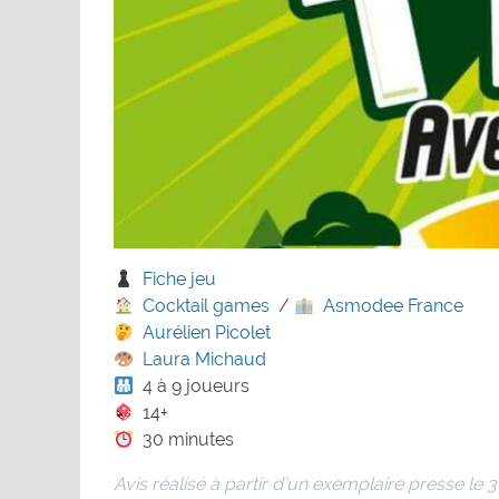
Fiche jeu
Cocktail games
/
Asmodee France
Aurélien Picolet
Laura Michaud
4 à 9 joueurs
14+
30 minutes
Avis réalisé à partir d’un exemplaire presse le 30