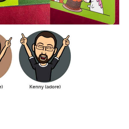
e)
Kenny (adore)