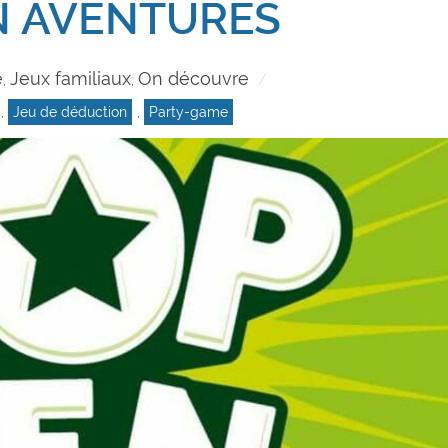
N AVENTURES
e
Jeux familiaux
On découvre
,
,
,
Jeu de déduction
,
Party-game