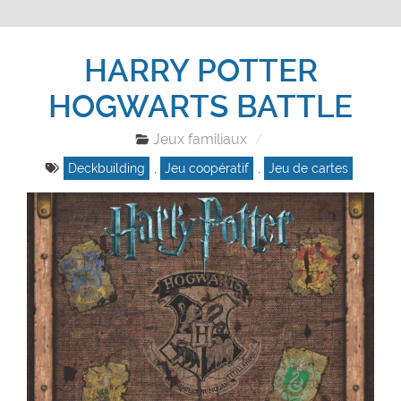
HARRY POTTER
HOGWARTS BATTLE
Jeux familiaux
Deckbuilding
,
Jeu coopératif
,
Jeu de cartes