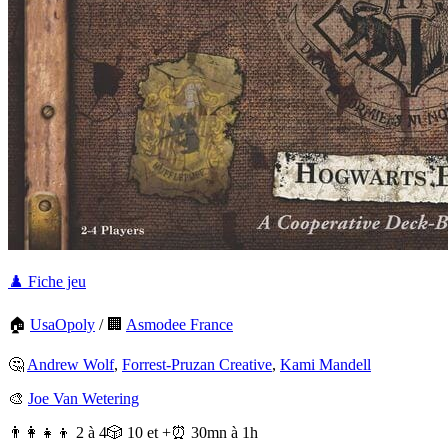
♟️ Fiche jeu
🏠
UsaOpoly
/
🏢
Asmodee France
🤔
Andrew Wolf
,
Forrest-Pruzan Creative
,
Kami Mandell
🎨
Joe Van Wetering
👨‍👩‍👧‍👦 2 à 4
🎲 10 et +
⏰ 30mn à 1h