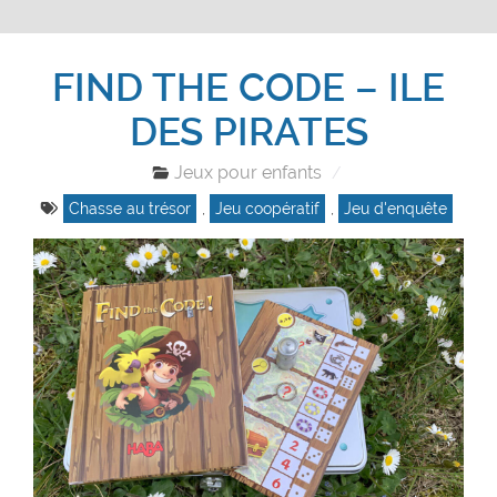
FIND THE CODE – ILE
DES PIRATES
Jeux pour enfants
Chasse au trésor
,
Jeu coopératif
,
Jeu d'enquête