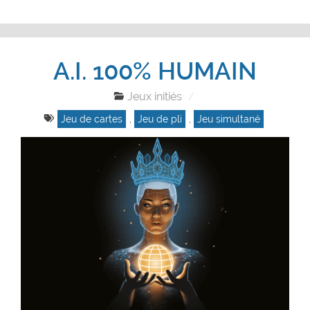
A.I. 100% HUMAIN
Jeux initiés
Jeu de cartes
,
Jeu de pli
,
Jeu simultané