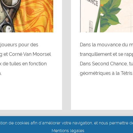
4 joueurs pour des
Dans la mouvance du mo
g et Corné Van Moorsel
tranquillement et se ra
x de tuiles en fonction
Dans Second Chance, tu
.
géométriques à la Tétris 
ation de cookies afin d'améliorer votre navigation, et nous permettre de
Site réalisé par Aurélie Dits
Mentions légales