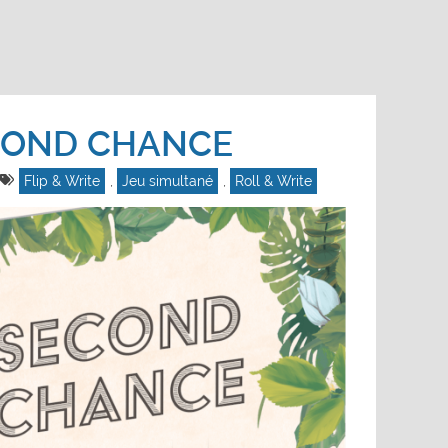
COND CHANCE
Flip & Write
,
Jeu simultané
,
Roll & Write