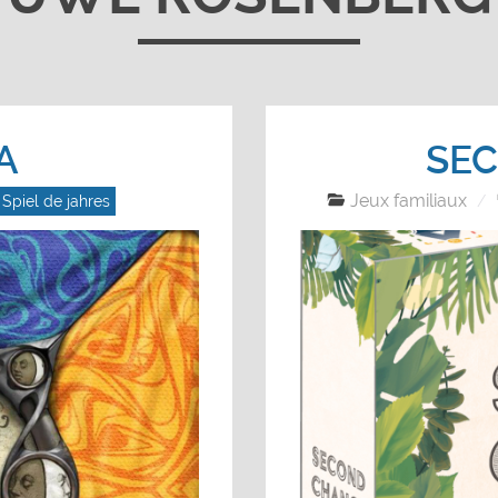
A
SE
Jeux familiaux
Spiel de jahres