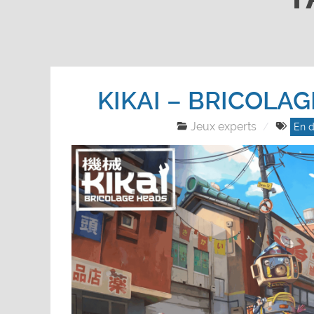
KIKAI – BRICOLA
Jeux experts
En d