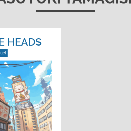
GE HEADS
uel